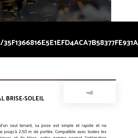
35F1366816E5E1EFD4ACA7B58377FE931A
fe931a8f80fc.file.breadcrumb.tpl.php
on line
91
fe931a8f80fc.file.breadcrumb.tpl.php
on line
91
L BRISE-SOLEIL
 d’un seul tenant, sa pose est simple et rapide et ne
ai jusqu’à 2.50 m de portée. Compatible avec toutes les
iques et de blocs, notre gamme permet l’intégration