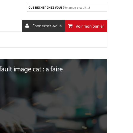
QUE RECHERCHEZ VOUS ?
(marque, produit...)
Connectez-vous
Voir mon panier
fe931a8f80fc.file.breadcrumb.tpl.php
on line
75