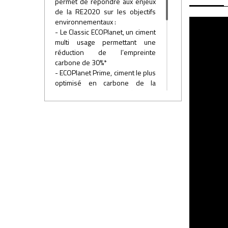
permet de répondre aux enjeux
de la RE2020 sur les objectifs
environnementaux :
- Le Classic ECOPlanet, un ciment
multi usage permettant une
réduction de l’empreinte
carbone de 30%*
- ECOPlanet Prime, ciment le plus
optimisé en carbone de la
gamme, affichant une réduction
de 58% des émissions de CO2*
Notre gamme continue à évoluer
et d’autres produits
écoresponsables verront le jour
très prochainement.
*par rapport au ciment de
référence CEM I (données SFIC,
2023)