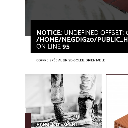
NOTICE
: UNDEFINED OFFSET: 
/HOME/NEGDIG20/PUBLIC_HT
Notice
: Undefined offset: 0 in
/home/negdig20/public_ht
ON LINE
95
Notice
: Undefined offset: 0 in
/home/negdig20/public_ht
COFFRE SPÉCIAL BRISE-SOLEIL ORIENTABLE
PAROLE D'EXPERT