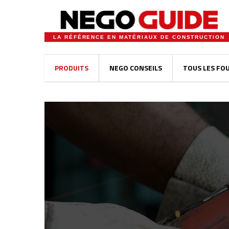
LA RÉFÉRENCE EN MATÉRIAUX DE CONSTRUCTION
PRODUITS
NEGO CONSEILS
TOUS LES FO
Notice
: Undefined offset: 0 in
/home/negdig20/public_ht