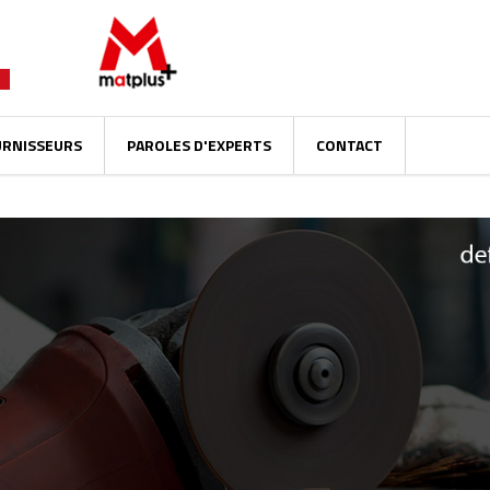
URNISSEURS
PAROLES D'EXPERTS
CONTACT
ml/cache/smarty/compile/35/f1/36/35f1366816e5e1efd4aca7b58377