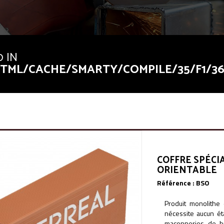
0 IN
ML/CACHE/SMARTY/COMPILE/35/F1/36/
ml/cache/smarty/compile/35/f1/36/35f1366816e5e1efd4aca7b58377
ml/cache/smarty/compile/35/f1/36/35f1366816e5e1efd4aca7b58377
COFFRE SPÉCIA
ORIENTABLE
Référence :
BSO
Produit monolithe
nécessite aucun ét
maçonneries de br