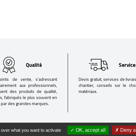
Qualité
Service
oints de vente, s’adressant
Devis gratuit, services de livrai
tairement aux professionnels,
chantier, conseils sur le ch
buent des produits de qualité,
matériaux.
iés, fabriqués le plus souvent en
 par des grandes marques.
 over what you want to activate
OK, accept all
Deny al
goguide - 2020 -
Mentions légales
-
Politique de confidentialité
- Réalisation
RÉVÉLAT