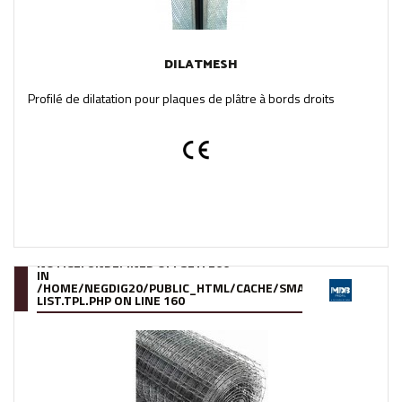
DILATMESH
Profilé de dilatation pour plaques de plâtre à bords droits
NOTICE
: UNDEFINED OFFSET: 266
IN
/HOME/NEGDIG20/PUBLIC_HTML/CACHE/SMARTY/COMPILE/95
LIST.TPL.PHP
ON LINE
160