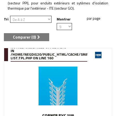
(secteur PPI), pour enduits extérieurs et sytèmes d'isolation
thermique par l'extérieur - ITE (secteur GO).
Tri
Montrer
Comparer (
0
)
NOTICE
: UNDEFINED OFFSET: 273
IN
/HOME/NEGDIG20/PUBLIC_HTML/CACHE/SMARTY/COMPILE/95
LIST.TPL.PHP
ON LINE
160
CORNER PVC 2115