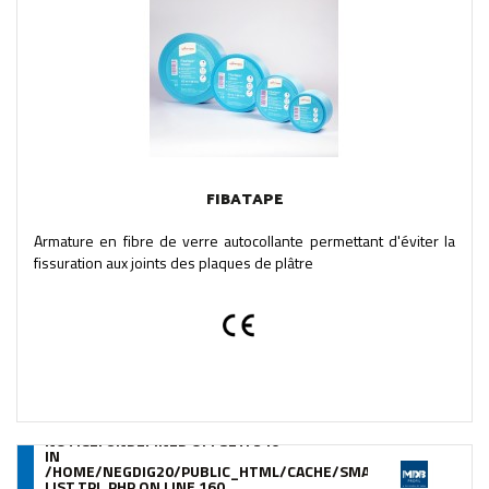
FIBATAPE
Armature en fibre de verre autocollante permettant d'éviter la
fissuration aux joints des plaques de plâtre
NOTICE
: UNDEFINED OFFSET: 340
IN
/HOME/NEGDIG20/PUBLIC_HTML/CACHE/SMARTY/COMPILE/95
LIST.TPL.PHP
ON LINE
160