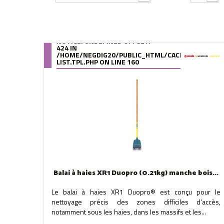
NOTICE
: UNDEFINED OFFSET:
424 IN
/HOME/NEGDIG20/PUBLIC_HTML/CACHE/SMARTY/C
LIST.TPL.PHP
ON LINE
160
Balai à haies XR1 Duopro (0.21kg) manche bois...
Le balai à haies XR1 Duopro® est conçu pour le
nettoyage précis des zones difficiles d’accès,
notamment sous les haies, dans les massifs et les...