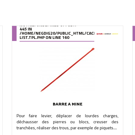
NOTICE
: UNDEFINED OFFSET:
445 IN
OMPILE/95/39/DE/9539DE895288B34880F5912627880978280A0F6A
/HOME/NEGDIG20/PUBLIC_HTML/CACHE/SMARTY/COMPILE
LIST.TPL.PHP
ON LINE
160
BARRE A MINE
Pour faire levier, déplacer de lourdes charges,
déchausser des pierres ou blocs, creuser des
tranchées, réaliser des trous, par exemple de piquets....