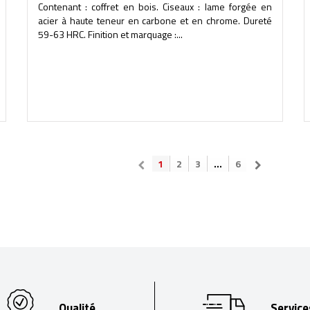
Contenant : coffret en bois. Ciseaux : lame forgée en
acier à haute teneur en carbone et en chrome. Dureté
59-63 HRC. Finition et marquage :...
1
2
3
...
6
Qualité
Service