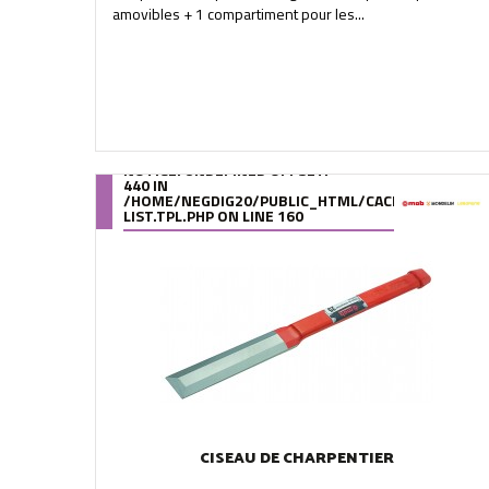
amovibles + 1 compartiment pour les...
NOTICE
: UNDEFINED OFFSET:
440 IN
/HOME/NEGDIG20/PUBLIC_HTML/CACHE/SMARTY/C
LIST.TPL.PHP
ON LINE
160
CISEAU DE CHARPENTIER