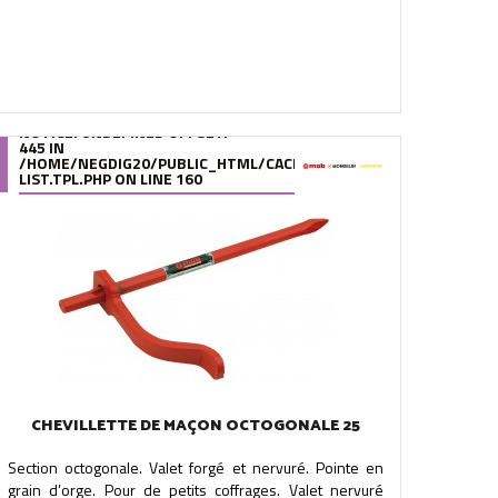
NOTICE
: UNDEFINED OFFSET:
445 IN
.FILE.PRODUCT-
/95/39/DE/9539DE895288B34880F5912627880978280A0F6A.FILE.
/HOME/NEGDIG20/PUBLIC_HTML/CACHE/SMARTY/COMPILE/95/39
LIST.TPL.PHP
ON LINE
160
CHEVILLETTE DE MAÇON OCTOGONALE 25
Section octogonale. Valet forgé et nervuré. Pointe en
grain d’orge. Pour de petits coffrages. Valet nervuré