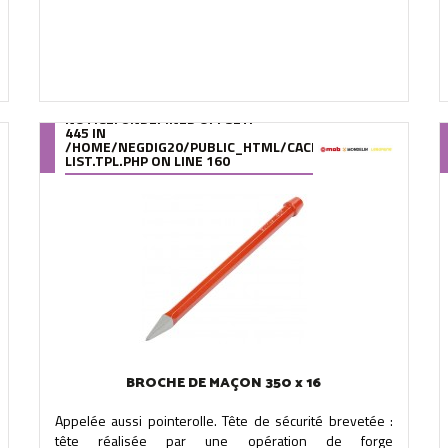
NOTICE
: UNDEFINED OFFSET:
445 IN
OMPILE/95/39/DE/9539DE895288B34880F5912627880978280A0F6A
/HOME/NEGDIG20/PUBLIC_HTML/CACHE/SMARTY/COMPILE
LIST.TPL.PHP
ON LINE
160
BROCHE DE MAÇON 350 x 16
Appelée aussi pointerolle. Tête de sécurité brevetée :
tête réalisée par une opération de forge