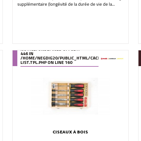
supplémentaire (longévité de la durée de vie de la...
NOTICE
: UNDEFINED OFFSET:
446 IN
OMPILE/95/39/DE/9539DE895288B34880F5912627880978280A0F6A
/HOME/NEGDIG20/PUBLIC_HTML/CACHE/SMARTY/COMPILE
LIST.TPL.PHP
ON LINE
160
CISEAUX À BOIS