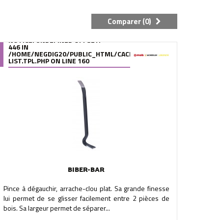
Comparer (
0
)
NOTICE
: UNDEFINED OFFSET:
446 IN
.FILE.PRODUCT-
/95/39/DE/9539DE895288B34880F5912627880978280A0F6A.FILE.
/HOME/NEGDIG20/PUBLIC_HTML/CACHE/SMARTY/COMPILE/95/39
LIST.TPL.PHP
ON LINE
160
BIBER-BAR
Pince à dégauchir, arrache-clou plat. Sa grande finesse
lui permet de se glisser facilement entre 2 pièces de
bois. Sa largeur permet de séparer...