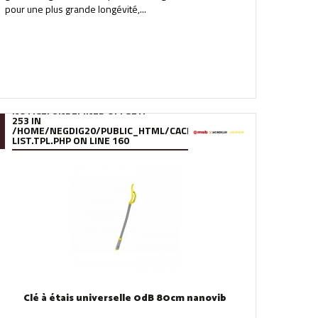
pour une plus grande longévité,...
NOTICE
: UNDEFINED OFFSET:
253 IN
.FILE.PRODUCT-
/95/39/DE/9539DE895288B34880F5912627880978280A0F6A.FILE.
/HOME/NEGDIG20/PUBLIC_HTML/CACHE/SMARTY/COMPILE/95/39
LIST.TPL.PHP
ON LINE
160
Clé à étais universelle 0dB 80cm nanovib