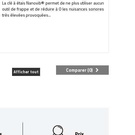
La clé à étais Nanovib® permet de ne plus utiliser aucun
outil de frappe et de réduire à 0 les nuisances sonores
très élevées provoquées...
Comparer (
0
)
Afficher tout
s
Prix