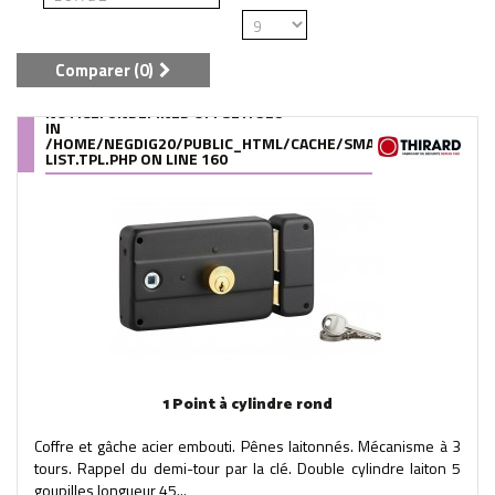
Comparer (
0
)
NOTICE
: UNDEFINED OFFSET: 528
IN
/HOME/NEGDIG20/PUBLIC_HTML/CACHE/SMARTY/COMPILE/95
LIST.TPL.PHP
ON LINE
160
1 Point à cylindre rond
Coffre et gâche acier embouti. Pênes laitonnés. Mécanisme à 3
tours. Rappel du demi-tour par la clé. Double cylindre laiton 5
goupilles longueur 45...