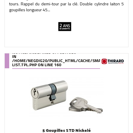
tours. Rappel du demi-tour par la clé. Double cylindre laiton 5
goupilles longueur 45...
NOTICE
: UNDEFINED OFFSET: 528
IN
/HOME/NEGDIG20/PUBLIC_HTML/CACHE/SMARTY/COMPILE/95
LIST.TPL.PHP
ON LINE
160
5 Goupilles STD Nickelé