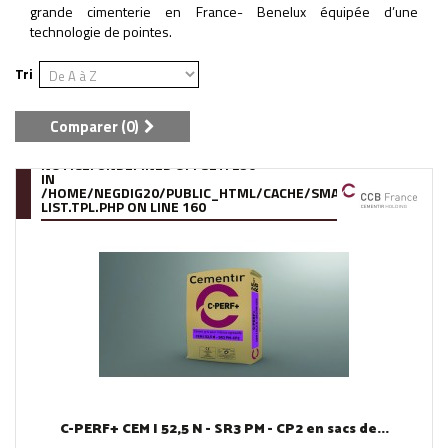
grande cimenterie en France- Benelux équipée d’une
technologie de pointes.
Tri
Comparer (
0
)
NOTICE
: UNDEFINED OFFSET: 250
IN
/HOME/NEGDIG20/PUBLIC_HTML/CACHE/SMARTY/COMPILE/95
LIST.TPL.PHP
ON LINE
160
C-PERF+ CEM I 52,5 N - SR3 PM - CP2 en sacs de...