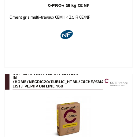
C-PRO+ 25 kg CE NF
Ciment gris multi-travaux CEM II 42,5 R CE/NF
NOTICE
: UNDEFINED OFFSET: 250
IN
/HOME/NEGDIG20/PUBLIC_HTML/CACHE/SMARTY/COMPILE/95
LIST.TPL.PHP
ON LINE
160