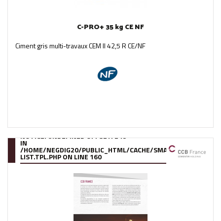
C-PRO+ 35 kg CE NF
Ciment gris multi-travaux CEM II 42,5 R CE/NF
NOTICE
: UNDEFINED OFFSET: 248
IN
/HOME/NEGDIG20/PUBLIC_HTML/CACHE/SMARTY/COMPILE/95
LIST.TPL.PHP
ON LINE
160