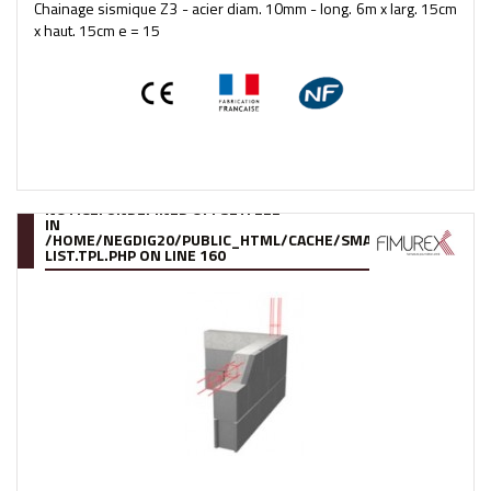
Chainage sismique Z3 - acier diam. 10mm - long. 6m x larg. 15cm
x haut. 15cm e = 15
NOTICE
: UNDEFINED OFFSET: 222
IN
/HOME/NEGDIG20/PUBLIC_HTML/CACHE/SMARTY/COMPILE/95
LIST.TPL.PHP
ON LINE
160