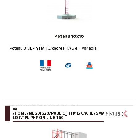
Poteau 10x10
Poteau 3 ML - 4 HA 10/cadres HA 5 e = variable
NOTICE
: UNDEFINED OFFSET: 224
IN
/HOME/NEGDIG20/PUBLIC_HTML/CACHE/SMARTY/COMPILE/95
LIST.TPL.PHP
ON LINE
160