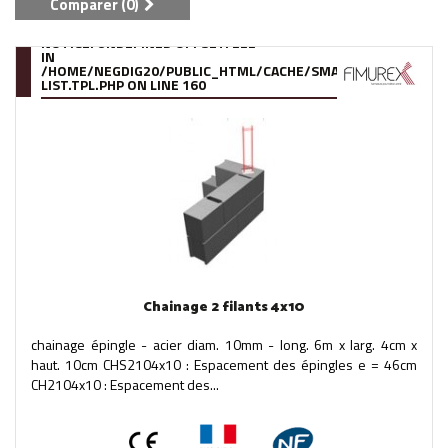
Comparer (
0
)
NOTICE
: UNDEFINED OFFSET: 222
IN
/HOME/NEGDIG20/PUBLIC_HTML/CACHE/SMARTY/COMPILE/95
LIST.TPL.PHP
ON LINE
160
Chainage 2 filants 4x10
chainage épingle - acier diam. 10mm - long. 6m x larg. 4cm x
haut. 10cm CHS2104x10 : Espacement des épingles e = 46cm
CH2104x10 : Espacement des...