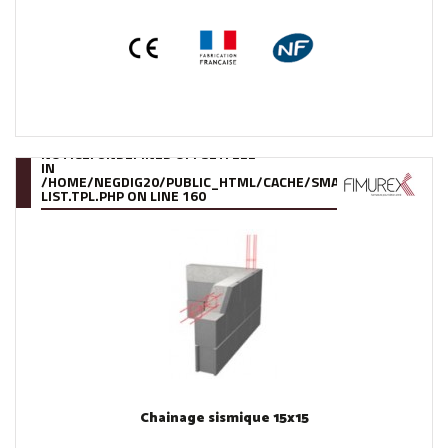
NOTICE
: UNDEFINED OFFSET: 222
IN
/HOME/NEGDIG20/PUBLIC_HTML/CACHE/SMARTY/COMPILE/95
LIST.TPL.PHP
ON LINE
160
Chainage sismique 15x15