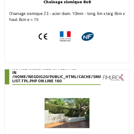
Chainage sismique 8x8
Chainage sismique Z3 - acier diam. 10mm - long. 6m x larg. 8cm x
haut. 8cm e = 15
NOTICE
: UNDEFINED OFFSET: 189
IN
/HOME/NEGDIG20/PUBLIC_HTML/CACHE/SMARTY/COMPILE/95
LIST.TPL.PHP
ON LINE
160