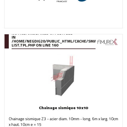
NOTICE
: UNDEFINED OFFSET: 222
IN
/HOME/NEGDIG20/PUBLIC_HTML/CACHE/SMARTY/COMPILE/95
LIST.TPL.PHP
ON LINE
160
Chainage sismique 10x10
Chainage sismique Z3 - acier diam. 10mm - long. 6m x larg. 10cm
x haut. 10cm e = 15