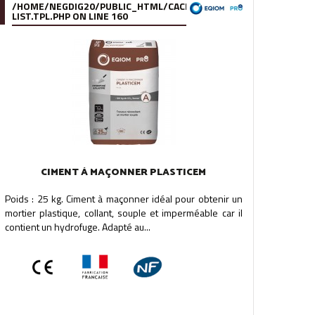
.FILE.PRODUCT-
/95/39/DE/9539DE895288B34880F5912627880978280A0F6A.FILE.
/HOME/NEGDIG20/PUBLIC_HTML/CACHE/SMARTY/COMPILE/95/39
LIST.TPL.PHP
ON LINE
160
CIMENT À MAÇONNER PLASTICEM
Poids : 25 kg. Ciment à maçonner idéal pour obtenir un
mortier plastique, collant, souple et imperméable car il
contient un hydrofuge. Adapté au...