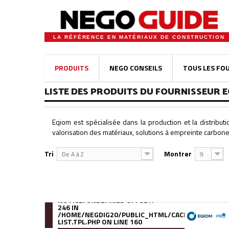
LA RÉFÉRENCE EN MATÉRIAUX DE CONSTRUCTION
PRODUITS
NEGO CONSEILS
TOUS LES FO
LISTE DES PRODUITS DU FOURNISSEUR 
Eqiom est spécialisée dans la production et la distribut
valorisation des matériaux, solutions à empreinte carbone
Tri
Montrer
De A à Z
9
NOTICE
: UNDEFINED OFFSET:
246 IN
/HOME/NEGDIG20/PUBLIC_HTML/CACHE/SMARTY/C
LIST.TPL.PHP
ON LINE
160