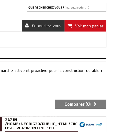
QUE RECHERCHEZ VOUS ?
(marque, produit...)
Connectez-vous
Voir mon panier
marche active et proactive pour la construction durable :
Comparer (
0
)
NOTICE
: UNDEFINED OFFSET:
247 IN
.FILE.PRODUCT-
/95/39/DE/9539DE895288B34880F5912627880978280A0F6A.FILE.
/HOME/NEGDIG20/PUBLIC_HTML/CACHE/SMARTY/COMPILE/95/39
LIST.TPL.PHP
ON LINE
160