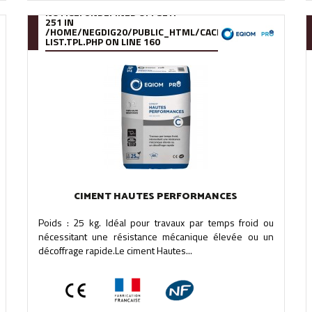
NOTICE
: UNDEFINED OFFSET:
251 IN
OMPILE/95/39/DE/9539DE895288B34880F5912627880978280A0F6A
/HOME/NEGDIG20/PUBLIC_HTML/CACHE/SMARTY/COMPILE
LIST.TPL.PHP
ON LINE
160
CIMENT HAUTES PERFORMANCES
Poids : 25 kg. Idéal pour travaux par temps froid ou
nécessitant une résistance mécanique élevée ou un
décoffrage rapide.Le ciment Hautes...