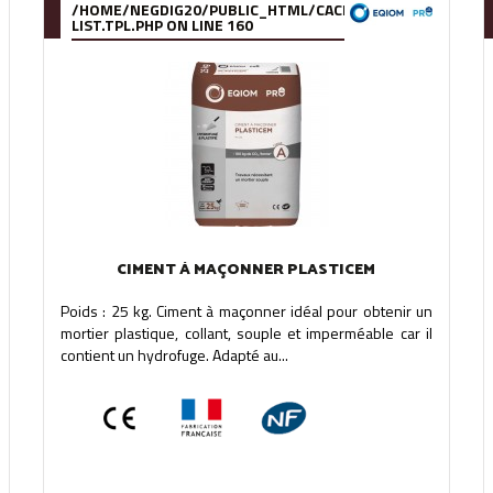
OMPILE/95/39/DE/9539DE895288B34880F5912627880978280A0F6A
/HOME/NEGDIG20/PUBLIC_HTML/CACHE/SMARTY/COMPILE
LIST.TPL.PHP
ON LINE
160
CIMENT À MAÇONNER PLASTICEM
Poids : 25 kg. Ciment à maçonner idéal pour obtenir un
mortier plastique, collant, souple et imperméable car il
contient un hydrofuge. Adapté au...