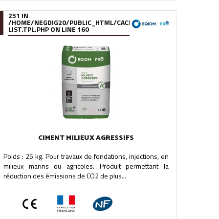
NOTICE
: UNDEFINED OFFSET:
251 IN
.FILE.PRODUCT-
/95/39/DE/9539DE895288B34880F5912627880978280A0F6A.FILE.
/HOME/NEGDIG20/PUBLIC_HTML/CACHE/SMARTY/COMPILE/95/39
LIST.TPL.PHP
ON LINE
160
CIMENT MILIEUX AGRESSIFS
Poids : 25 kg. Pour travaux de fondations, injections, en
milieux marins ou agricoles. Produit permettant la
réduction des émissions de CO2 de plus...