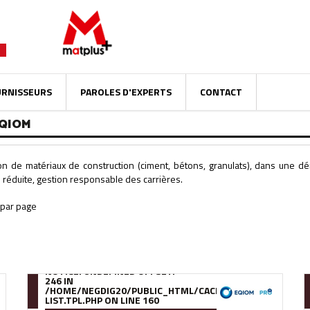
URNISSEURS
PAROLES D'EXPERTS
CONTACT
EQIOM
ion de matériaux de construction (ciment, bétons, granulats), dans une dé
 réduite, gestion responsable des carrières.
NOTICE
: UNDEFINED OFFSET:
246 IN
OMPILE/95/39/DE/9539DE895288B34880F5912627880978280A0F6A
/HOME/NEGDIG20/PUBLIC_HTML/CACHE/SMARTY/COMPILE
LIST.TPL.PHP
ON LINE
160