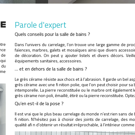
Parole d'expert
Quels conseils pour la salle de bains ?
tre
Dans l’univers du carrelage, l’on trouve une large gamme de pro
nce
faïences, marbres, galets et mosaïques ainsi que divers accessoire
 de
de décoration. On peut y ajouter listels et divers décors. Veil
qui
équipements sanitaires, accessoires.
e du
… et en dehors de la salle de bains ?
ième
Le grès cérame résiste aux chocs et à l’abrasion. Il garde un bel a
grès cérame avec une fi nition polie, que l’on peut choisir pour sa
intemporelle. La pierre reconstituée ou le marbre ont également le
grès cérame non poli, émaillé, étiré ou la pierre reconstituée. Op
Qu’en est-il de la pose ?
Il est vrai que le plus beau carrelage du monde n’est rien sans de
fi nition. N’hésitez pas à choisir des joints de carrelage, des m
qualité afi n d’obtenir un résultat irréprochable, à l’intérieur comme 