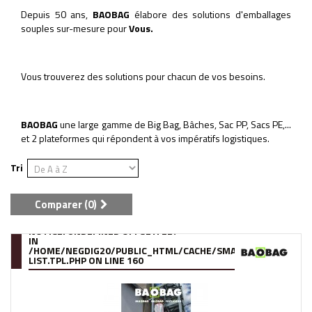
Depuis 50 ans,
BAOBAG
élabore des solutions d'emballages
souples sur-mesure pour
Vous.
Vous trouverez des solutions pour chacun de vos besoins.
BAOBAG
une large gamme de Big Bag, Bâches, Sac PP, Sacs PE,...
et 2 plateformes qui répondent à vos impératifs logistiques.
Tri
Comparer (
0
)
NOTICE
: UNDEFINED OFFSET: 227
IN
/HOME/NEGDIG20/PUBLIC_HTML/CACHE/SMARTY/COMPILE/95
LIST.TPL.PHP
ON LINE
160