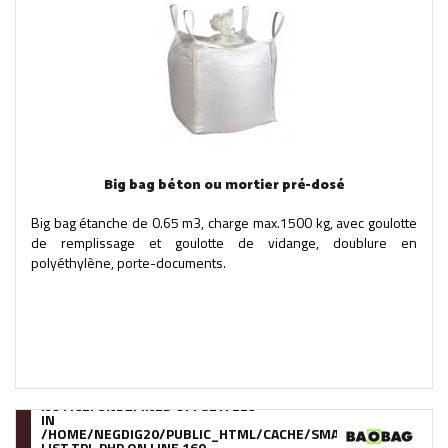
Big bag béton ou mortier pré-dosé
Big bag étanche de 0.65 m3, charge max.1500 kg, avec goulotte
de remplissage et goulotte de vidange, doublure en
polyéthylène, porte-documents.
NOTICE
: UNDEFINED OFFSET: 229
IN
/HOME/NEGDIG20/PUBLIC_HTML/CACHE/SMARTY/COMPILE/95
LIST.TPL.PHP
ON LINE
160