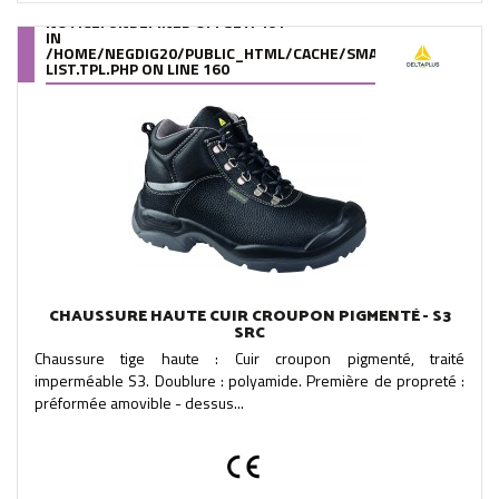
NOTICE
: UNDEFINED OFFSET: 461
IN
/HOME/NEGDIG20/PUBLIC_HTML/CACHE/SMARTY/COMPILE/95
LIST.TPL.PHP
ON LINE
160
CHAUSSURE HAUTE CUIR CROUPON PIGMENTÉ - S3
SRC
Chaussure tige haute : Cuir croupon pigmenté, traité
imperméable S3. Doublure : polyamide. Première de propreté :
préformée amovible - dessus...