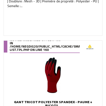
| Doublure : Mesh - 3D | Première de propreté : Polyester - PU |
Semelle :...
NOTICE
: UNDEFINED OFFSET: 460
IN
/HOME/NEGDIG20/PUBLIC_HTML/CACHE/SMARTY/COMPILE/95
LIST.TPL.PHP
ON LINE
160
GANT TRICOT POLYESTER SPANDEX - PAUME +
PICOTS...