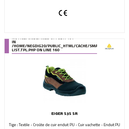
NOTICE
: UNDEFINED OFFSET: 461
IN
/HOME/NEGDIG20/PUBLIC_HTML/CACHE/SMARTY/COMPILE/95
LIST.TPL.PHP
ON LINE
160
EIGER S3S SR
Tige : Textile - Croûte de cuir enduit PU - Cuir vachette - Enduit PU