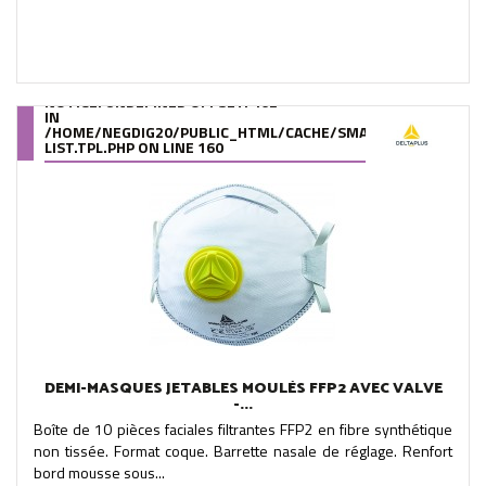
NOTICE
: UNDEFINED OFFSET: 462
IN
/HOME/NEGDIG20/PUBLIC_HTML/CACHE/SMARTY/COMPILE/95
LIST.TPL.PHP
ON LINE
160
DEMI-MASQUES JETABLES MOULÉS FFP2 AVEC VALVE
-...
Boîte de 10 pièces faciales filtrantes FFP2 en fibre synthétique
non tissée. Format coque. Barrette nasale de réglage. Renfort
bord mousse sous...