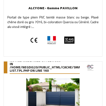
ALCYONE - Gamme PAVILLON
Portail de type plein PVC teinté masse blanc ou beige. Plaxé
chêne doré ou gris 7016, bi-coloration Quercia ou Cénéré. Cadre
alu vissé intégré :...
NOTICE
: UNDEFINED OFFSET: 380
IN
/HOME/NEGDIG20/PUBLIC_HTML/CACHE/SMARTY/COMPILE/95
LIST.TPL.PHP
ON LINE
160