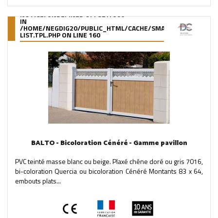
NOTICE
: UNDEFINED OFFSET: 380
IN
/HOME/NEGDIG20/PUBLIC_HTML/CACHE/SMARTY/COMPILE/95
LIST.TPL.PHP
ON LINE
160
BALTO - Bicoloration Cénéré - Gamme pavillon
PVC teinté masse blanc ou beige. Plaxé chêne doré ou gris 7016,
bi-coloration Quercia ou bicoloration Cénéré Montants 83 x 64,
embouts plats...