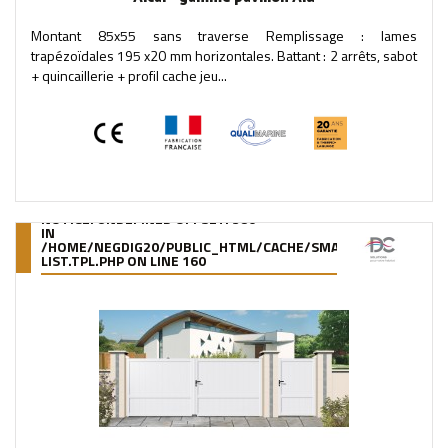
Montant 85x55 sans traverse Remplissage : lames
trapézoïdales 195 x20 mm horizontales. Battant : 2 arrêts, sabot
+ quincaillerie + profil cache jeu...
NOTICE
: UNDEFINED OFFSET: 380
IN
/HOME/NEGDIG20/PUBLIC_HTML/CACHE/SMARTY/COMPILE/95
LIST.TPL.PHP
ON LINE
160