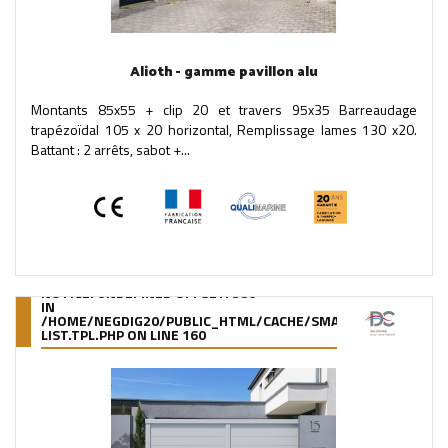
Alioth - gamme pavillon alu
Montants 85x55 + clip 20 et travers 95x35 Barreaudage
trapézoïdal 105 x 20 horizontal, Remplissage lames 130 x20.
Battant : 2 arrêts, sabot +...
NOTICE
: UNDEFINED OFFSET: 380
IN
/HOME/NEGDIG20/PUBLIC_HTML/CACHE/SMARTY/COMPILE/95
LIST.TPL.PHP
ON LINE
160