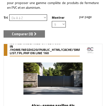
pour proposer une gamme complète de produits de fermeture
en PVC et en aluminium.
Tri
Montrer
Comparer (
0
)
NOTICE
: UNDEFINED OFFSET: 380
IN
/HOME/NEGDIG20/PUBLIC_HTML/CACHE/SMARTY/COMPILE/95
LIST.TPL.PHP
ON LINE
160
Alcar - gamme pavillon Alu