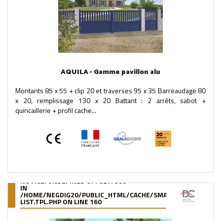
AQUILA - Gamme pavillon alu
Montants 85 x 55 + clip 20 et traverses 95 x 35 Barreaudage 80
x 20, remplissage 130 x 20 Battant : 2 arrêts, sabot +
quincaillerie + profil cache...
NOTICE
: UNDEFINED OFFSET: 380
IN
/HOME/NEGDIG20/PUBLIC_HTML/CACHE/SMARTY/COMPILE/95
LIST.TPL.PHP
ON LINE
160