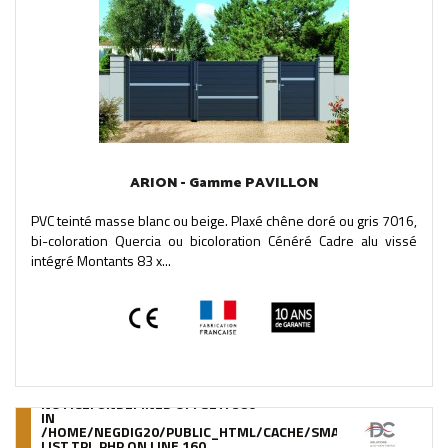
ARION - Gamme PAVILLON
PVC teinté masse blanc ou beige. Plaxé chêne doré ou gris 7016,
bi-coloration Quercia ou bicoloration Cénéré Cadre alu vissé
intégré Montants 83 x...
NOTICE
: UNDEFINED OFFSET: 380
IN
/HOME/NEGDIG20/PUBLIC_HTML/CACHE/SMARTY/COMPILE/95
LIST.TPL.PHP
ON LINE
160