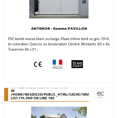
ANTENOR - Gamme PAVILLON
PVC teinté masse blanc ou beige. Plaxé chêne doré ou gris 7016,
bi-coloration Quercia ou bicoloration Cénéré Montants 83 x 64
Traverses 84 x 51...
NOTICE
: UNDEFINED OFFSET: 380
IN
/HOME/NEGDIG20/PUBLIC_HTML/CACHE/SMARTY/COMPILE/95
LIST.TPL.PHP
ON LINE
160