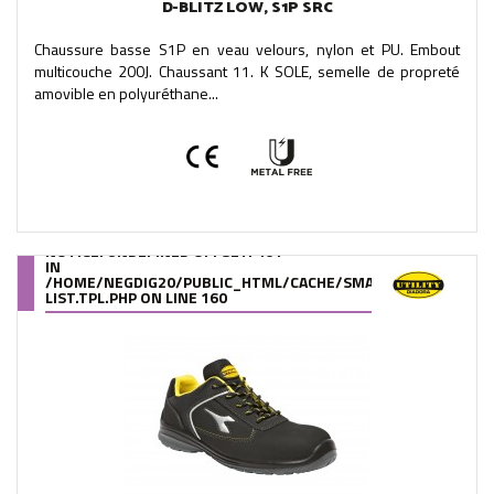
D-BLITZ LOW, S1P SRC
Chaussure basse S1P en veau velours, nylon et PU. Embout
multicouche 200J. Chaussant 11. K SOLE, semelle de propreté
amovible en polyuréthane...
NOTICE
: UNDEFINED OFFSET: 461
IN
/HOME/NEGDIG20/PUBLIC_HTML/CACHE/SMARTY/COMPILE/95
LIST.TPL.PHP
ON LINE
160