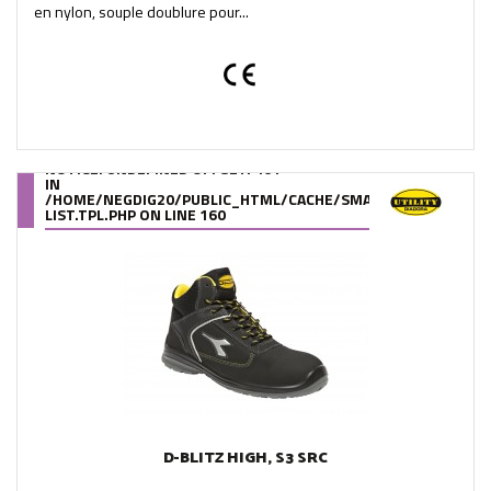
en nylon, souple doublure pour...
NOTICE
: UNDEFINED OFFSET: 461
IN
/HOME/NEGDIG20/PUBLIC_HTML/CACHE/SMARTY/COMPILE/95
LIST.TPL.PHP
ON LINE
160
D-BLITZ HIGH, S3 SRC