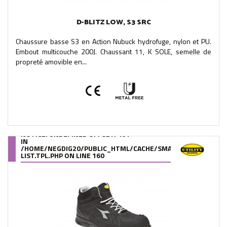
D-BLITZ LOW, S3 SRC
Chaussure basse S3 en Action Nubuck hydrofuge, nylon et PU.
Embout multicouche 200J. Chaussant 11, K SOLE, semelle de
propreté amovible en...
NOTICE
: UNDEFINED OFFSET: 461
IN
/HOME/NEGDIG20/PUBLIC_HTML/CACHE/SMARTY/COMPILE/95
LIST.TPL.PHP
ON LINE
160