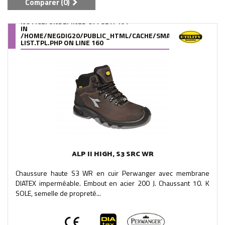
Comparer (
0
)
NOTICE
: UNDEFINED OFFSET: 461
IN
/HOME/NEGDIG20/PUBLIC_HTML/CACHE/SMARTY/COMPILE/95
LIST.TPL.PHP
ON LINE
160
ALP II HIGH, S3 SRC WR
Chaussure haute S3 WR en cuir Perwanger avec membrane
DIATEX imperméable. Embout en acier 200 J. Chaussant 10. K
SOLE, semelle de propreté...