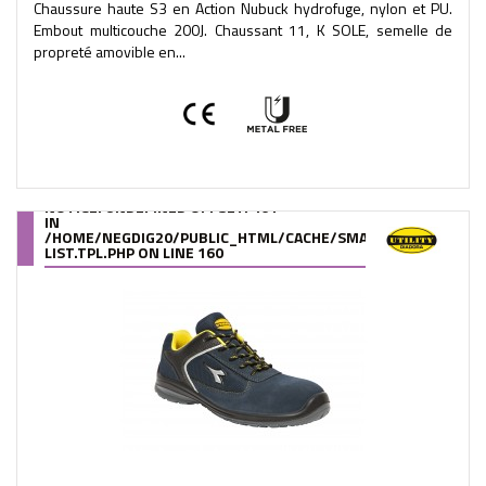
Chaussure haute S3 en Action Nubuck hydrofuge, nylon et PU.
Embout multicouche 200J. Chaussant 11, K SOLE, semelle de
propreté amovible en...
NOTICE
: UNDEFINED OFFSET: 461
IN
/HOME/NEGDIG20/PUBLIC_HTML/CACHE/SMARTY/COMPILE/95
LIST.TPL.PHP
ON LINE
160