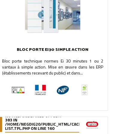
BLOC PORTE EI30 SIMPLE ACTION
Bloc porte technique normes Ei 30 minutes 1 ou 2
vantaux à simple action. Mise en œuvre dans les ERP
(établissements recevant du public) et dans...
NOTICE
: UNDEFINED OFFSET:
383 IN
.FILE.PRODUCT-
/95/39/DE/9539DE895288B34880F5912627880978280A0F6A.FILE.
/HOME/NEGDIG20/PUBLIC_HTML/CACHE/SMARTY/COMPILE/95/39
LIST.TPL.PHP
ON LINE
160