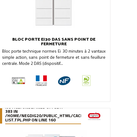
BLOC PORTE EI30 DAS SANS POINT DE
FERMETURE
Bloc porte technique normes Ei 30 minutes à 2 vantaux
simple action, sans point de fermeture et sans feuillure
centrale. Mode 2 DAS (dispositif...
NOTICE
: UNDEFINED OFFSET:
383 IN
.FILE.PRODUCT-
/95/39/DE/9539DE895288B34880F5912627880978280A0F6A.FILE.
/HOME/NEGDIG20/PUBLIC_HTML/CACHE/SMARTY/COMPILE/95/39
LIST.TPL.PHP
ON LINE
160