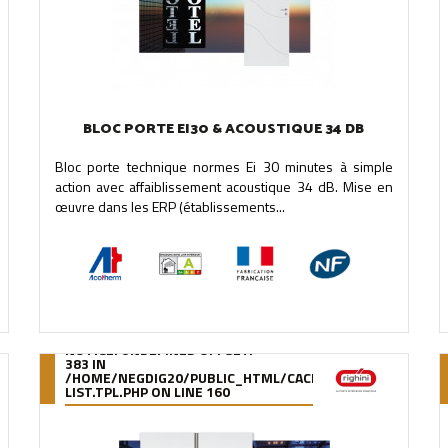
BLOC PORTE EI30 & ACOUSTIQUE 34 DB
Bloc porte technique normes Ei 30 minutes à simple
action avec affaiblissement acoustique 34 dB. Mise en
œuvre dans les ERP (établissements...
NOTICE
: UNDEFINED OFFSET:
383 IN
OMPILE/95/39/DE/9539DE895288B34880F5912627880978280A0F6A
/HOME/NEGDIG20/PUBLIC_HTML/CACHE/SMARTY/COMPILE
LIST.TPL.PHP
ON LINE
160