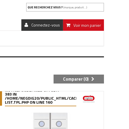
QUE RECHERCHEZ VOUS ?
(marque, produit...)
Connectez-vous
Voir mon panier
Comparer (
0
)
NOTICE
: UNDEFINED OFFSET:
383 IN
.FILE.PRODUCT-
/95/39/DE/9539DE895288B34880F5912627880978280A0F6A.FILE.
/HOME/NEGDIG20/PUBLIC_HTML/CACHE/SMARTY/COMPILE/95/39
LIST.TPL.PHP
ON LINE
160