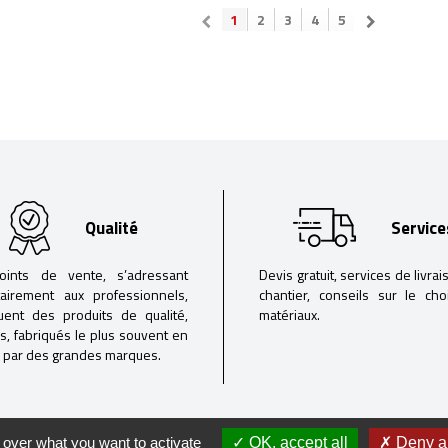
1
2
3
4
5
Qualité
Service
oints de vente, s’adressant
Devis gratuit, services de livrai
tairement aux professionnels,
chantier, conseils sur le ch
buent des produits de qualité,
matériaux.
iés, fabriqués le plus souvent en
 par des grandes marques.
 over what you want to activate
OK, accept all
Deny al