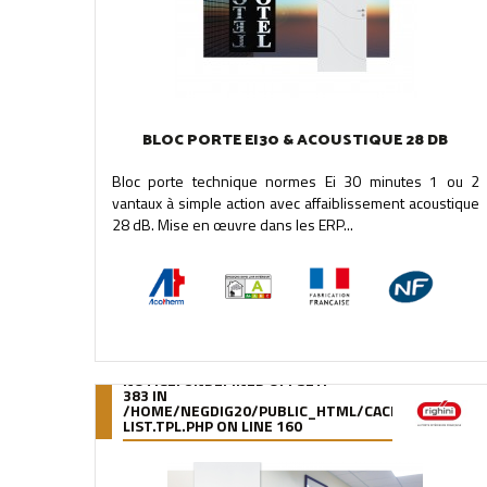
BLOC PORTE EI30 & ACOUSTIQUE 28 DB
Bloc porte technique normes Ei 30 minutes 1 ou 2
vantaux à simple action avec affaiblissement acoustique
28 dB. Mise en œuvre dans les ERP...
NOTICE
: UNDEFINED OFFSET:
383 IN
/HOME/NEGDIG20/PUBLIC_HTML/CACHE/SMARTY/C
LIST.TPL.PHP
ON LINE
160