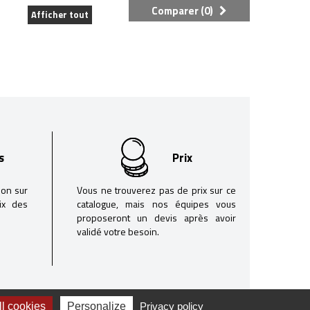
Comparer (
0
)
Afficher tout
s
Prix
son sur
Vous ne trouverez pas de prix sur ce
oix des
catalogue, mais nos équipes vous
proposeront un devis après avoir
validé votre besoin.
l cookies
Personalize
Privacy policy