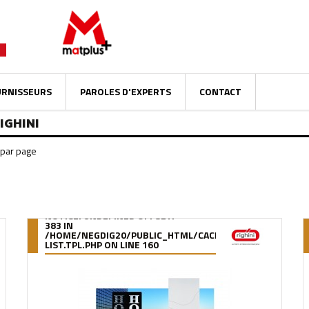
URNISSEURS
PAROLES D'EXPERTS
CONTACT
IGHINI
NOTICE
: UNDEFINED OFFSET:
383 IN
OMPILE/95/39/DE/9539DE895288B34880F5912627880978280A0F6A
/HOME/NEGDIG20/PUBLIC_HTML/CACHE/SMARTY/COMPILE
LIST.TPL.PHP
ON LINE
160