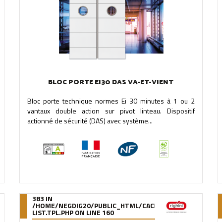
BLOC PORTE EI30 DAS VA-ET-VIENT
Bloc porte technique normes Ei 30 minutes à 1 ou 2
vantaux double action sur pivot linteau. Dispositif
actionné de sécurité (DAS) avec système...
NOTICE
: UNDEFINED OFFSET:
383 IN
OMPILE/95/39/DE/9539DE895288B34880F5912627880978280A0F6A
/HOME/NEGDIG20/PUBLIC_HTML/CACHE/SMARTY/COMPILE
LIST.TPL.PHP
ON LINE
160