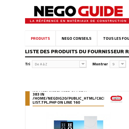
LA RÉFÉRENCE EN MATÉRIAUX DE CONSTRUCTION
PRODUITS
NEGO CONSEILS
TOUS LES FO
LISTE DES PRODUITS DU FOURNISSEUR R
Tri
Montrer
De A à Z
9
NOTICE
: UNDEFINED OFFSET:
383 IN
/HOME/NEGDIG20/PUBLIC_HTML/CACHE/SMARTY/C
LIST.TPL.PHP
ON LINE
160