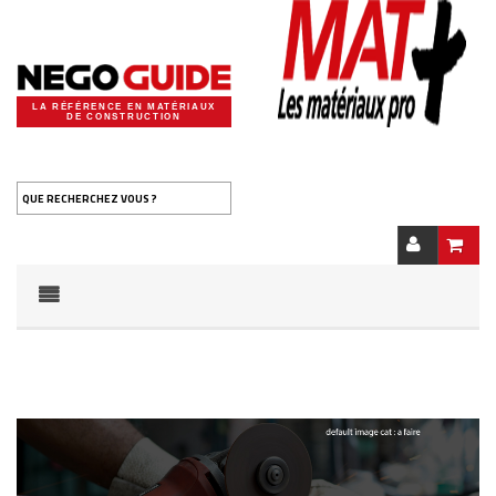
LA RÉFÉRENCE EN MATÉRIAUX
DE CONSTRUCTION
QUE RECHERCHEZ VOUS ?
Notice
: Undefined offset: 0 in
/home/negdig20/public_html/cache/smarty/compile/35/f1/36/3
on line
75