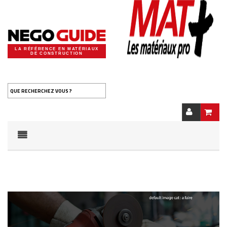
LA RÉFÉRENCE EN MATÉRIAUX
DE CONSTRUCTION
QUE RECHERCHEZ VOUS ?
Notice
: Undefined offset: 0 in
/home/negdig20/public_html/cache/smarty/compile/35/f1/36/3
on line
75