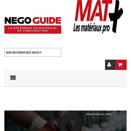
LA RÉFÉRENCE EN MATÉRIAUX
DE CONSTRUCTION
QUE RECHERCHEZ VOUS ?
Notice
: Undefined offset: 0 in
/home/negdig20/public_html/cache/smarty/compile/35/f1/36/3
on line
75